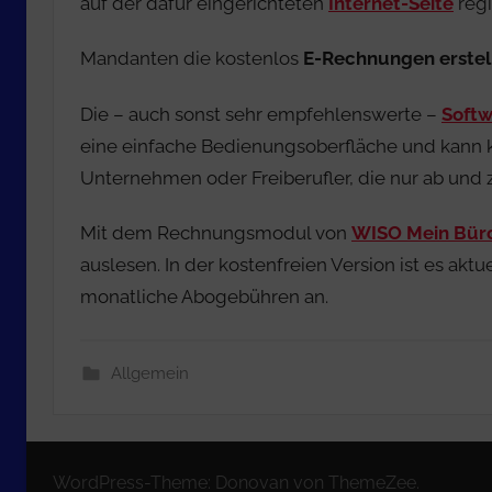
auf der dafür eingerichteten
Internet-Seite
regi
Mandanten die kostenlos
E-Rechnungen erstel
Die – auch sonst sehr empfehlenswerte –
Soft
eine einfache Bedienungsoberfläche und kann 
Unternehmen oder Freiberufler, die nur ab und
Mit dem Rechnungsmodul von
WISO Mein Bür
auslesen. In der kostenfreien Version ist es a
monatliche Abogebühren an.
Allgemein
WordPress-Theme: Donovan von ThemeZee.